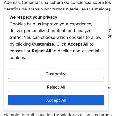
Además, fomentar una cultura de conciencia sobre los
desafíos del trabajo por turnos puede llevar a mejores
sistemas de apoyo entre colegas. Los programas de
We respect your privacy
apoyo entre pares pueden ser beneficiosos,
Cookies help us improve your experience,
permitiendo a los empleados compartir experiencias y
deliver personalized content, and analyze
estrategias para afrontar las demandas del trabajo por
traffic. You can choose which cookies to allow
turnos.
by clicking
Customize
. Click
Accept All
to
consent or
Reject All
to decline non-essential
Arreglos laborales flexibles
cookies.
Los arreglos laborales flexibles pueden mejorar
Customize
significativamente la calidad de vida de los
trabajadores por turnos. Opciones como semanas
Reject All
laborales comprimidas o la capacidad de intercambiar
turnos pueden proporcionar a los empleados más
Accept All
control sobre sus horarios, lo que lleva a un mejor
equilibrio entre el trabajo y la vida personal. Por
ejemplo, permitir que los trabajadores elijan sus turnos