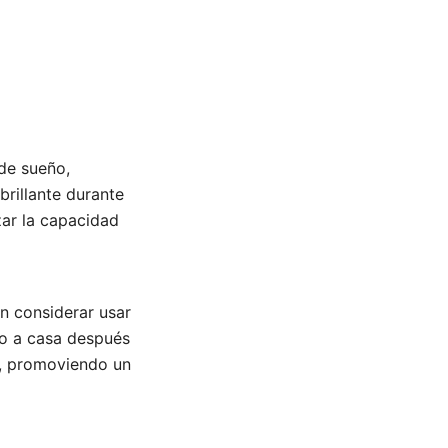
 de sueño,
brillante durante
zar la capacidad
an considerar usar
no a casa después
r, promoviendo un