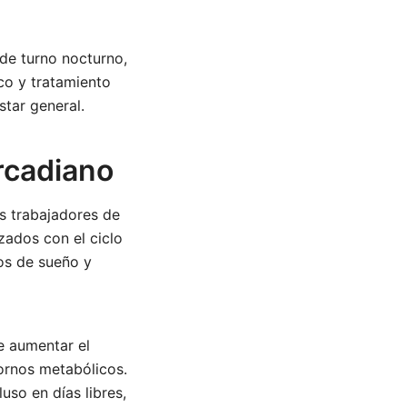
 de turno nocturno,
co y tratamiento
star general.
ircadiano
os trabajadores de
zados con el ciclo
cos de sueño y
e aumentar el
ornos metabólicos.
so en días libres,