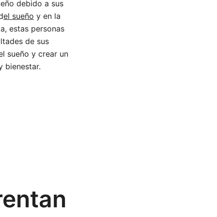
ueño debido a sus
d
el sueño
y en la
ia, estas personas
ltades de sus
el sueño y crear un
 bienestar.
rentan