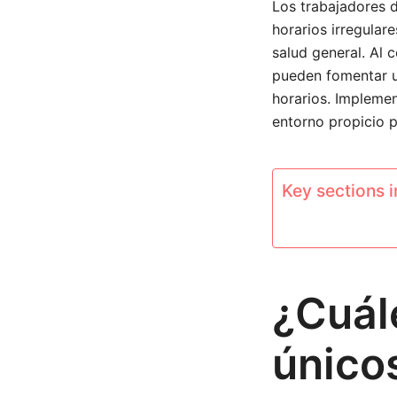
Los trabajadores d
horarios irregular
salud general. Al 
pueden fomentar u
horarios. Implemen
entorno propicio p
Key sections in
¿Cuál
único