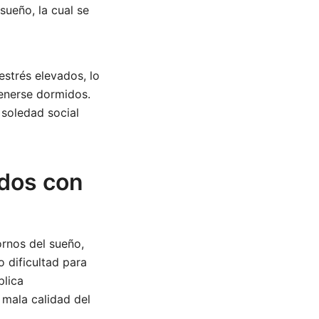
ueño, la cual se
strés elevados, lo
enerse dormidos.
 soledad social
dos con
ornos del sueño,
 dificultad para
plica
a mala calidad del