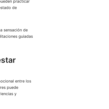
pueden practicar
 estado de
na sensación de
ditaciones guiadas
estar
ocional entre los
ares puede
iencias y