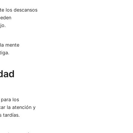
nte los descansos
ueden
jo.
 la mente
iga.
idad
 para los
ar la atención y
 tardías.