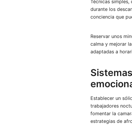
Técnicas simples, 
durante los descan
conciencia que pue
Reservar unos min
calma y mejorar l
adaptadas a horar
Sistemas 
emociona
Establecer un sóli
trabajadores noct
fomentar la camar
estrategias de afr