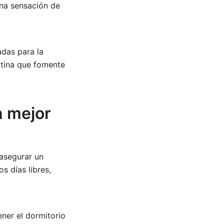
una sensación de
adas para la
utina que fomente
n mejor
 asegurar un
s días libres,
ener el dormitorio