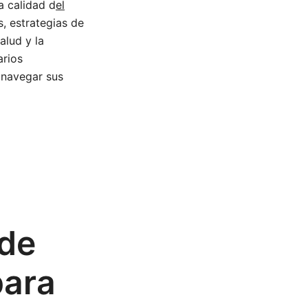
a calidad d
el
, estrategias de
alud y la
arios
 navegar sus
 de
para