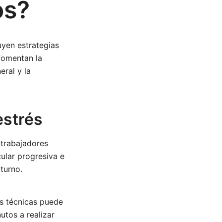
os?
uyen estrategias
 fomentan la
eral y la
estrés
s trabajadores
ular progresiva e
turno.
as técnicas puede
utos a realizar